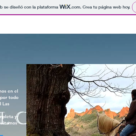
b se diseñó con la plataforma
.com
. Crea tu página web hoy.
Nuestros Caballos
Horsemanship
El Rancho
Tienda
mos en el
 por todo
l Las
mpleta y
invitamos
om