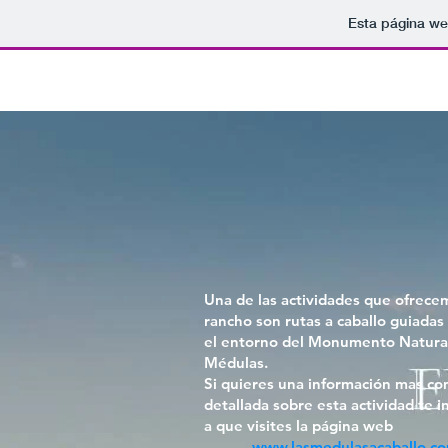
Esta página we
Inicio
Quienes somos
Una de las actividades que ofrece
rancho son rutas a caballo guiadas
el entorno del Monumento Natura
Médulas.
Si quieres una información mas co
detallada sobre esta actividad te 
a que visites la página web
www.lasmedulasacaballo.c